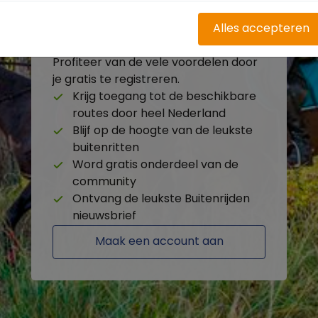
Alles accepteren
Heb je nog geen account?
Profiteer van de vele voordelen door
je gratis te registreren.
Krijg toegang tot de beschikbare
routes door heel Nederland
Blijf op de hoogte van de leukste
buitenritten
Word gratis onderdeel van de
community
Ontvang de leukste Buitenrijden
nieuwsbrief
Maak een account aan