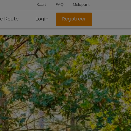
Kaart
FAQ
Meldpunt
je Route
Login
Registreer