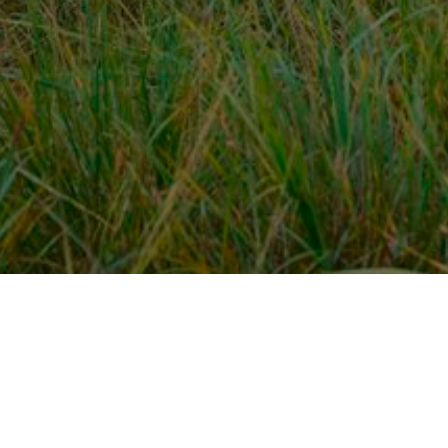
Over ons
en
Provincies / gemeentes