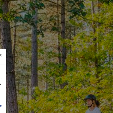
×
n
w
n