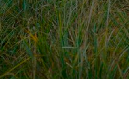
dek meer
Voor ondernemers
es
PaardenWelkom aanmeld