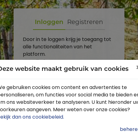
Inloggen
Registreren
Door in te loggen krijg je toegang tot
alle functionaliteiten van het
platform.
E-mailadres
Deze website maakt gebruik van cookies
Wachtwoord
e gebruiken cookies om content en advertenties te
ersonaliseren, om functies voor social media te bieden e
Toon
m ons websiteverkeer te analyseren. U kunt hieronder u
Inloggen
oorkeuren aangeven. Meer weten over onze cookies?
ekijk dan ons cookiebeleid
.
Wachtwoord vergeten?
behere