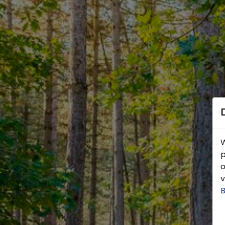
W
p
o
v
B