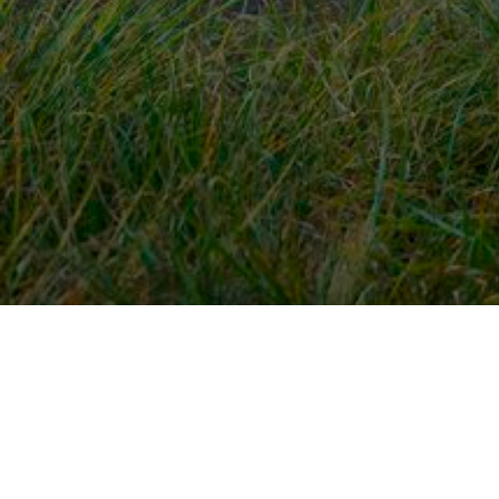
Snel naar
Ont
Inloggen
Rout