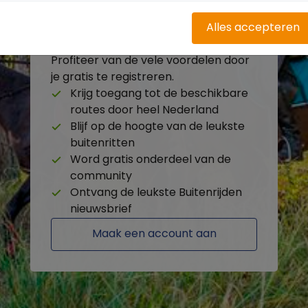
Alles accepteren
Heb je nog geen account?
Profiteer van de vele voordelen door
je gratis te registreren.
Krijg toegang tot de beschikbare
routes door heel Nederland
Blijf op de hoogte van de leukste
buitenritten
Word gratis onderdeel van de
community
Ontvang de leukste Buitenrijden
nieuwsbrief
Maak een account aan