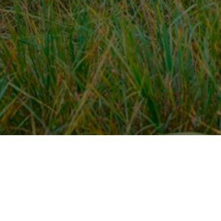
Over ons
en
Provincies / gemeentes