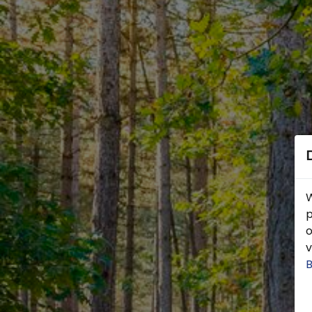
W
p
o
v
B