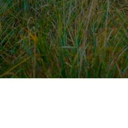
dek meer
Voor ondernemers
es
PaardenWelkom aanmeld