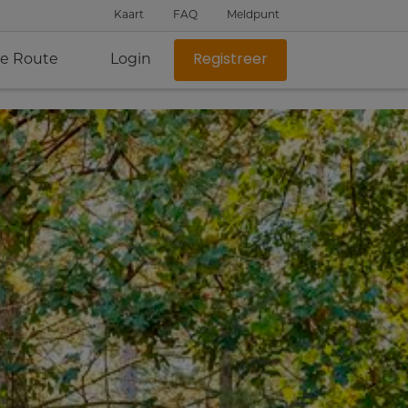
Kaart
FAQ
Meldpunt
je Route
Login
Registreer