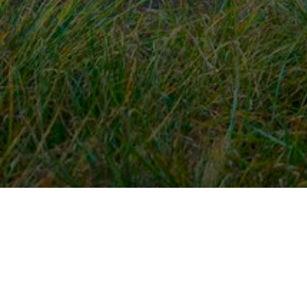
Snel naar
Ont
Inloggen
Rout