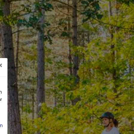
×
n
w
n