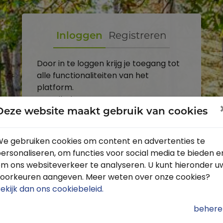
Inloggen
Registreren
Door in te loggen krijg je toegang tot
alle functionaliteiten van het
platform.
E-mailadres
Deze website maakt gebruik van cookies
Wachtwoord
e gebruiken cookies om content en advertenties te
ersonaliseren, om functies voor social media te bieden e
Toon
m ons websiteverkeer te analyseren. U kunt hieronder u
Inloggen
oorkeuren aangeven. Meer weten over onze cookies?
ekijk dan ons cookiebeleid
.
Wachtwoord vergeten?
behere