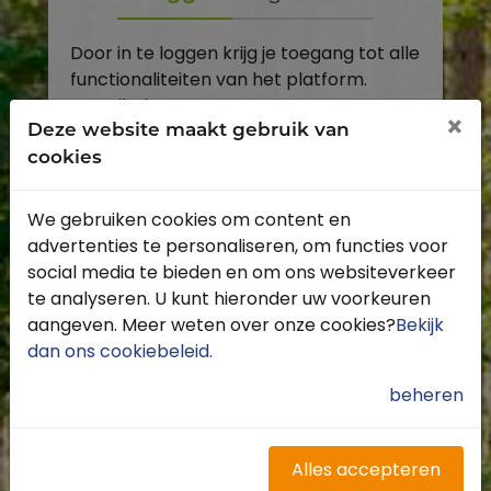
Door in te loggen krijg je toegang tot alle
functionaliteiten van het platform.
E-mailadres
×
Deze website maakt gebruik van
cookies
Wachtwoord
We gebruiken cookies om content en
Toon
advertenties te personaliseren, om functies voor
Inloggen
social media te bieden en om ons websiteverkeer
te analyseren. U kunt hieronder uw voorkeuren
Wachtwoord vergeten?
aangeven. Meer weten over onze cookies?
Bekijk
dan ons cookiebeleid
.
beheren
Heb je nog geen account?
Profiteer van de vele voordelen door je
Alles accepteren
gratis te registreren.