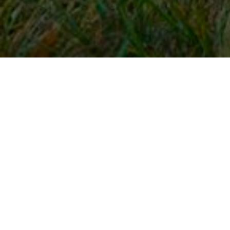
Snel naar
Inloggen
Registreren
Contact
FAQ
Meldpunt
KNHS-ledenvoordeel