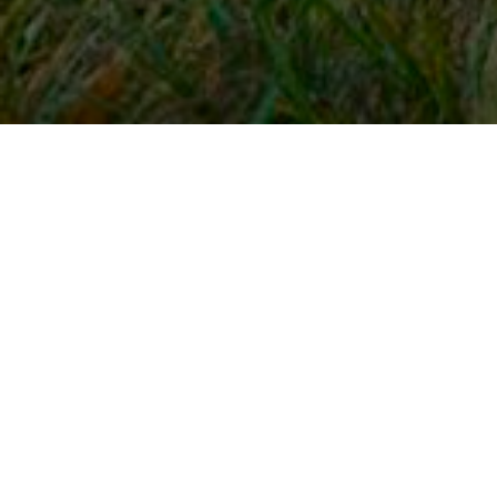
Snel naar
Inloggen
Registreren
Contact
FAQ
Meldpunt
KNHS-ledenvoordeel