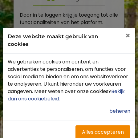
Door in te loggen krijg je toegang tot alle
functionaliteiten van het platform.
E-mailadres
×
Deze website maakt gebruik van
cookies
Wachtwoord
We gebruiken cookies om content en
Toon
advertenties te personaliseren, om functies voor
Inloggen
social media te bieden en om ons websiteverkeer
te analyseren. U kunt hieronder uw voorkeuren
Wachtwoord vergeten?
aangeven. Meer weten over onze cookies?
Bekijk
dan ons cookiebeleid
.
beheren
Heb je nog geen account?
Profiteer van de vele voordelen door je
Alles accepteren
gratis te registreren.