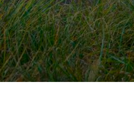
Snel naar
Ont
Inloggen
Rout