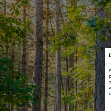
W
p
o
v
B