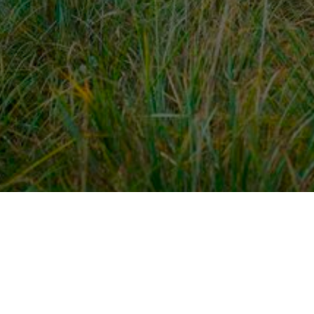
dek meer
Voor ondernemers
es
PaardenWelkom aanmeld