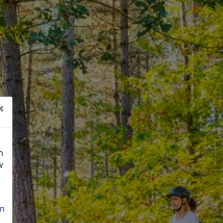
×
n
w
n