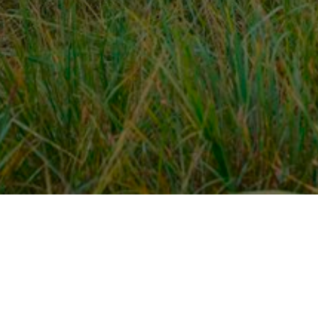
Over ons
en
Provincies / gemeentes