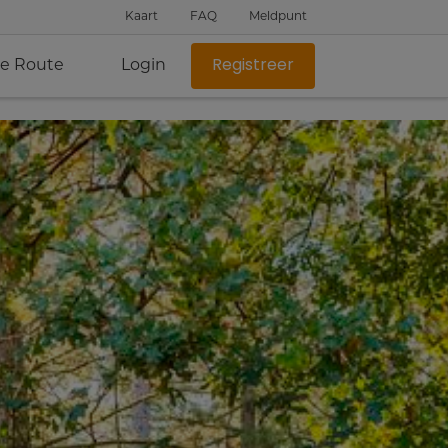
Kaart
FAQ
Meldpunt
je Route
Login
Registreer