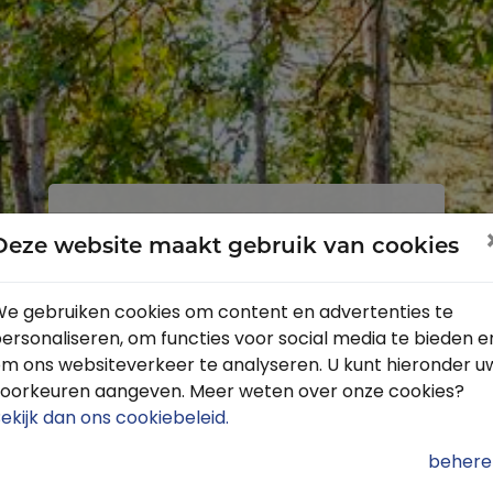
Inloggen
Registreren
Deze website maakt gebruik van cookies
e gebruiken cookies om content en advertenties te
ersonaliseren, om functies voor social media te bieden e
Profiteer van de vele voordelen door
m ons websiteverkeer te analyseren. U kunt hieronder u
je gratis te registreren.
oorkeuren aangeven. Meer weten over onze cookies?
Krijg toegang tot de beschikbare
ekijk dan ons cookiebeleid
.
routes door heel Nederland
behere
Blijf op de hoogte van de leukste