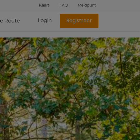
Kaart
FAQ
Meldpunt
Login
je Route
Registreer