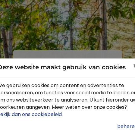
Inloggen
Registreren
Deze website maakt gebruik van cookies
e gebruiken cookies om content en advertenties te
ersonaliseren, om functies voor social media te bieden e
Profiteer van de vele voordelen door
m ons websiteverkeer te analyseren. U kunt hieronder u
je gratis te registreren.
oorkeuren aangeven. Meer weten over onze cookies?
Krijg toegang tot de beschikbare
ekijk dan ons cookiebeleid
.
routes door heel Nederland
behere
Blijf op de hoogte van de leukste