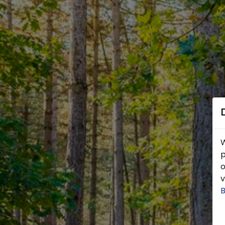
W
p
o
v
B