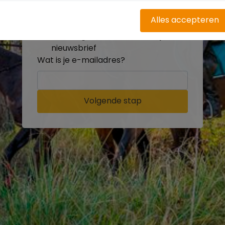
buitenritten
Word gratis onderdeel van de
Alles accepteren
community
Ontvang de leukste Buitenrijden
nieuwsbrief
Wat is je e-mailadres?
Volgende stap