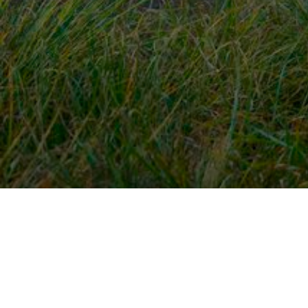
Snel naar
Ont
Inloggen
Rout