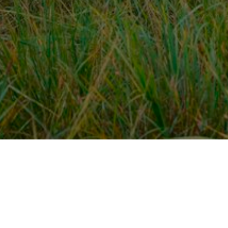
Over ons
en
Provincies / gemeentes