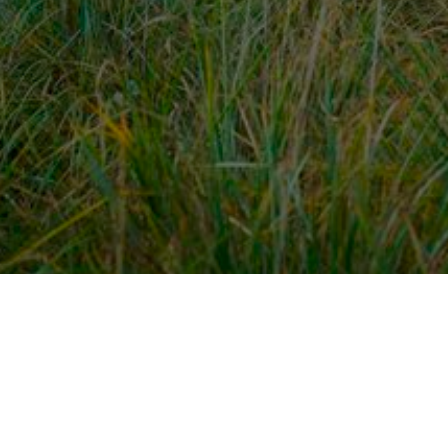
dek meer
Voor ondernemers
es
PaardenWelkom aanmeld