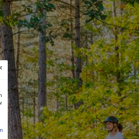
×
n
w
n