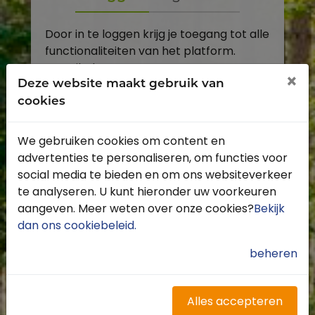
Door in te loggen krijg je toegang tot alle
functionaliteiten van het platform.
E-mailadres
×
Deze website maakt gebruik van
cookies
Wachtwoord
We gebruiken cookies om content en
Toon
advertenties te personaliseren, om functies voor
Inloggen
social media te bieden en om ons websiteverkeer
te analyseren. U kunt hieronder uw voorkeuren
Wachtwoord vergeten?
aangeven. Meer weten over onze cookies?
Bekijk
dan ons cookiebeleid
.
beheren
Heb je nog geen account?
Profiteer van de vele voordelen door je
Alles accepteren
gratis te registreren.