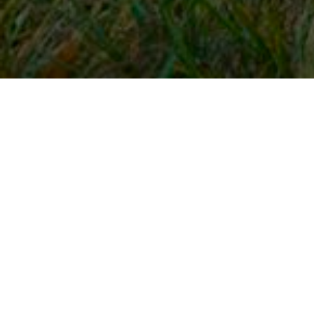
Snel naar
Inloggen
Registreren
Contact
FAQ
Meldpunt
KNHS-ledenvoordeel