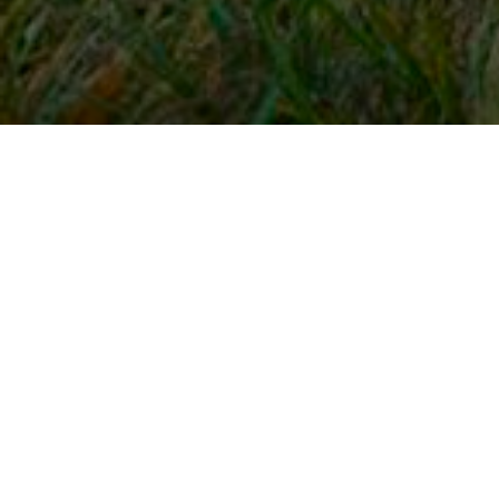
Snel naar
Inloggen
Registreren
Contact
FAQ
Meldpunt
KNHS-ledenvoordeel