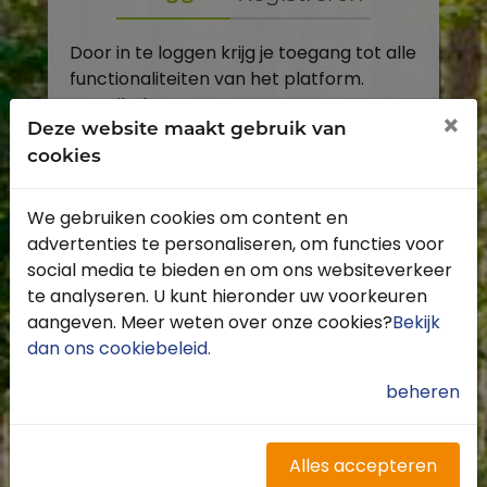
Door in te loggen krijg je toegang tot alle
functionaliteiten van het platform.
E-mailadres
×
Deze website maakt gebruik van
cookies
Wachtwoord
We gebruiken cookies om content en
Toon
advertenties te personaliseren, om functies voor
Inloggen
social media te bieden en om ons websiteverkeer
te analyseren. U kunt hieronder uw voorkeuren
Wachtwoord vergeten?
aangeven. Meer weten over onze cookies?
Bekijk
dan ons cookiebeleid
.
beheren
Heb je nog geen account?
Profiteer van de vele voordelen door je
Alles accepteren
gratis te registreren.