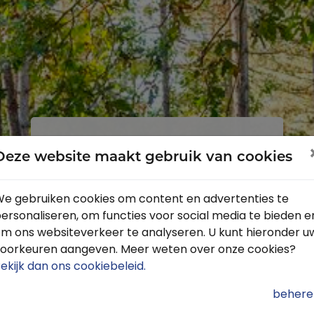
Inloggen
Registreren
Deze website maakt gebruik van cookies
e gebruiken cookies om content en advertenties te
ersonaliseren, om functies voor social media te bieden e
Profiteer van de vele voordelen door
m ons websiteverkeer te analyseren. U kunt hieronder u
je gratis te registreren.
oorkeuren aangeven. Meer weten over onze cookies?
Krijg toegang tot de beschikbare
ekijk dan ons cookiebeleid
.
routes door heel Nederland
behere
Blijf op de hoogte van de leukste