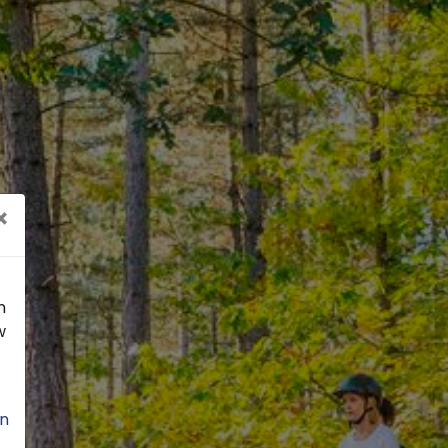
×
n
w
n