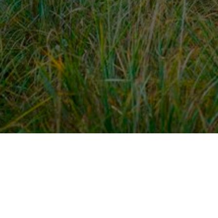
dek meer
Voor ondernemers
es
PaardenWelkom aanmeld