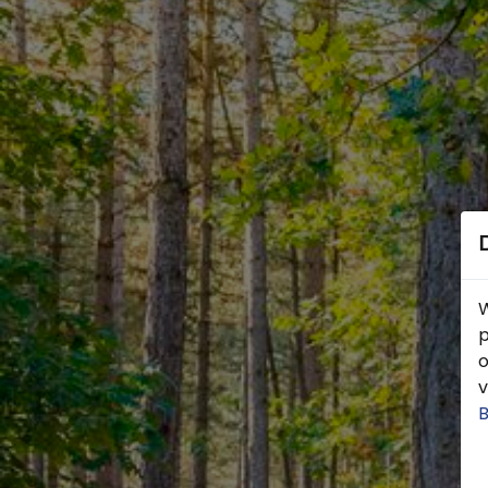
W
p
o
v
B