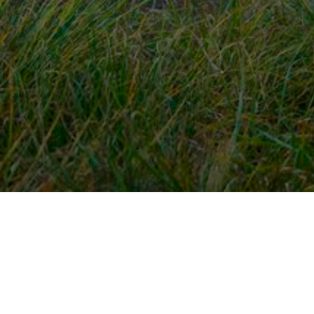
Snel naar
Ont
Inloggen
Rout