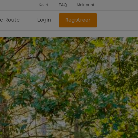
Kaart
FAQ
Meldpunt
je Route
Login
Registreer