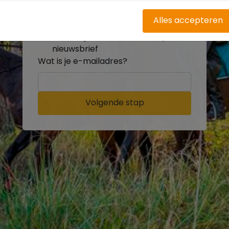
buitenritten
Word gratis onderdeel van de
Alles accepteren
community
Ontvang de leukste Buitenrijden
nieuwsbrief
Wat is je e-mailadres?
Volgende stap