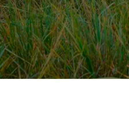
Over ons
en
Provincies / gemeentes