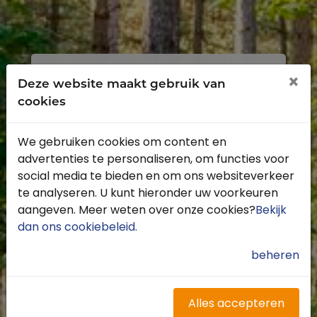
Inloggen
Registreren
×
Deze website maakt gebruik van
cookies
We gebruiken cookies om content en
advertenties te personaliseren, om functies voor
Profiteer van de vele voordelen door je
social media te bieden en om ons websiteverkeer
gratis te registreren.
te analyseren. U kunt hieronder uw voorkeuren
Krijg toegang tot de beschikbare
aangeven. Meer weten over onze cookies?
Bekijk
routes door heel Nederland
dan ons cookiebeleid
.
Blijf op de hoogte van de leukste
buitenritten
beheren
Word gratis onderdeel van de
community
Ontvang de leukste Buitenrijden
Alles accepteren
nieuwsbrief