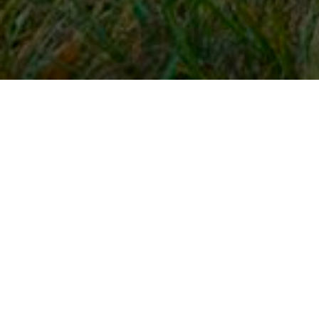
Snel naar
Inloggen
Registreren
Contact
FAQ
Meldpunt
KNHS-ledenvoordeel