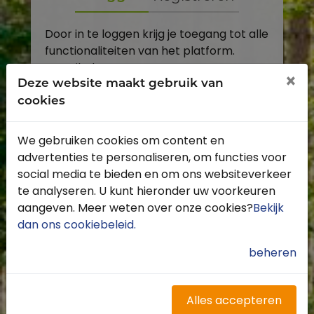
Door in te loggen krijg je toegang tot alle
functionaliteiten van het platform.
E-mailadres
×
Deze website maakt gebruik van
cookies
Wachtwoord
We gebruiken cookies om content en
Toon
advertenties te personaliseren, om functies voor
Inloggen
social media te bieden en om ons websiteverkeer
te analyseren. U kunt hieronder uw voorkeuren
Wachtwoord vergeten?
aangeven. Meer weten over onze cookies?
Bekijk
dan ons cookiebeleid
.
beheren
Heb je nog geen account?
Profiteer van de vele voordelen door je
Alles accepteren
gratis te registreren.