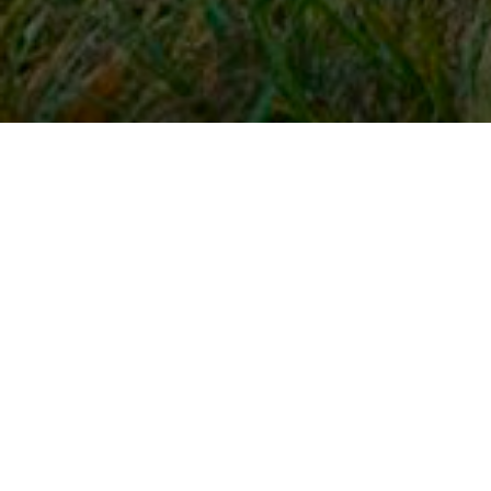
Snel naar
Inloggen
Registreren
Contact
FAQ
Meldpunt
KNHS-ledenvoordeel