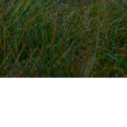
Snel naar
Ont
Inloggen
Rout