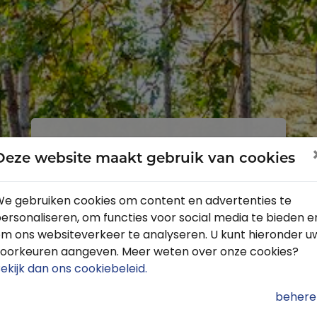
Inloggen
Registreren
Deze website maakt gebruik van cookies
e gebruiken cookies om content en advertenties te
ersonaliseren, om functies voor social media te bieden e
Profiteer van de vele voordelen door
m ons websiteverkeer te analyseren. U kunt hieronder u
je gratis te registreren.
oorkeuren aangeven. Meer weten over onze cookies?
Krijg toegang tot de beschikbare
ekijk dan ons cookiebeleid
.
routes door heel Nederland
behere
Blijf op de hoogte van de leukste