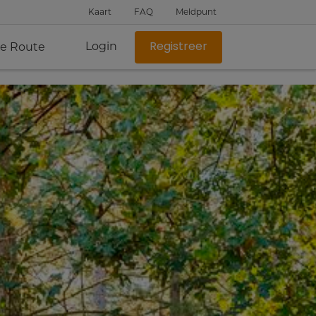
Kaart
FAQ
Meldpunt
Login
je Route
Registreer