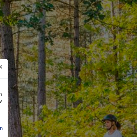
×
n
w
n