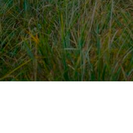
dek meer
Voor ondernemers
es
PaardenWelkom aanmeld