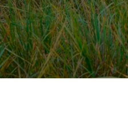
Over ons
en
Provincies / gemeentes