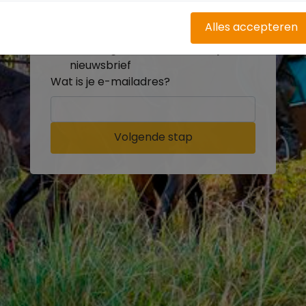
buitenritten
Word gratis onderdeel van de
Alles accepteren
community
Ontvang de leukste Buitenrijden
nieuwsbrief
Wat is je e-mailadres?
Volgende stap