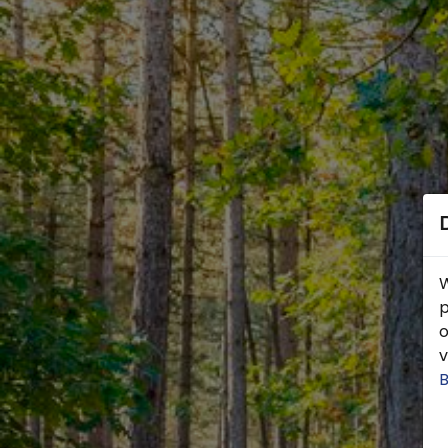
W
p
o
v
B