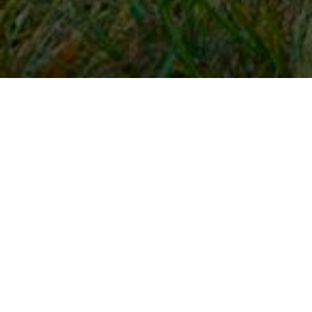
Snel naar
Inloggen
Registreren
Contact
FAQ
Meldpunt
KNHS-ledenvoordeel