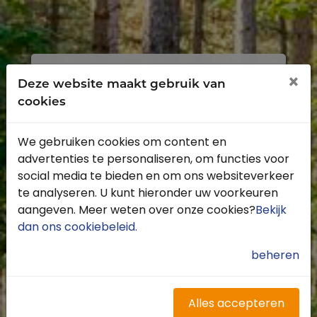
Inloggen
Registreren
×
Deze website maakt gebruik van
cookies
We gebruiken cookies om content en
advertenties te personaliseren, om functies voor
Profiteer van de vele voordelen door je
social media te bieden en om ons websiteverkeer
gratis te registreren.
te analyseren. U kunt hieronder uw voorkeuren
Krijg toegang tot de beschikbare
aangeven. Meer weten over onze cookies?
Bekijk
routes door heel Nederland
dan ons cookiebeleid
.
Blijf op de hoogte van de leukste
buitenritten
beheren
Word gratis onderdeel van de
community
Ontvang de leukste Buitenrijden
Alles accepteren
nieuwsbrief