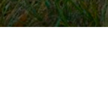
Snel naar
Inloggen
Registreren
Contact
FAQ
Meldpunt
KNHS-ledenvoordeel