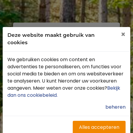
Inloggen
Registreren
×
Deze website maakt gebruik van
cookies
We gebruiken cookies om content en
advertenties te personaliseren, om functies voor
Profiteer van de vele voordelen door je
social media te bieden en om ons websiteverkeer
gratis te registreren.
te analyseren. U kunt hieronder uw voorkeuren
Krijg toegang tot de beschikbare
aangeven. Meer weten over onze cookies?
Bekijk
routes door heel Nederland
dan ons cookiebeleid
.
Blijf op de hoogte van de leukste
buitenritten
beheren
Word gratis onderdeel van de
community
Ontvang de leukste Buitenrijden
Alles accepteren
nieuwsbrief