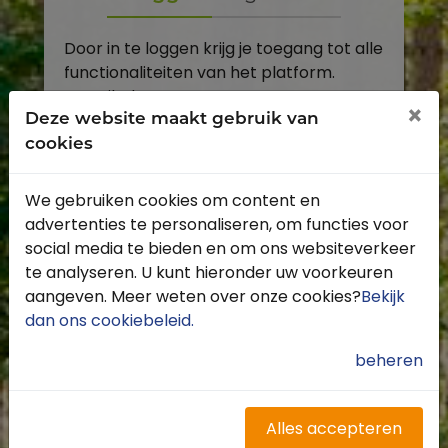
Door in te loggen krijg je toegang tot alle
functionaliteiten van het platform.
E-mailadres
×
Deze website maakt gebruik van
cookies
Wachtwoord
We gebruiken cookies om content en
Toon
advertenties te personaliseren, om functies voor
Inloggen
social media te bieden en om ons websiteverkeer
te analyseren. U kunt hieronder uw voorkeuren
Wachtwoord vergeten?
aangeven. Meer weten over onze cookies?
Bekijk
dan ons cookiebeleid
.
beheren
Heb je nog geen account?
Profiteer van de vele voordelen door je
Alles accepteren
gratis te registreren.