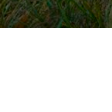
Snel naar
Inloggen
Registreren
Contact
FAQ
Meldpunt
KNHS-ledenvoordeel