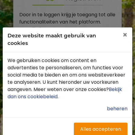
Door in te loggen krijg je toegang tot alle
functionaliteiten van het platform.
E-mailadres
×
Deze website maakt gebruik van
cookies
Wachtwoord
We gebruiken cookies om content en
Toon
advertenties te personaliseren, om functies voor
Inloggen
social media te bieden en om ons websiteverkeer
te analyseren. U kunt hieronder uw voorkeuren
Wachtwoord vergeten?
aangeven. Meer weten over onze cookies?
Bekijk
dan ons cookiebeleid
.
beheren
Heb je nog geen account?
Profiteer van de vele voordelen door je
Alles accepteren
gratis te registreren.