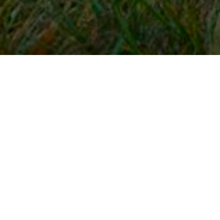
Snel naar
Inloggen
Registreren
Contact
FAQ
Meldpunt
KNHS-ledenvoordeel