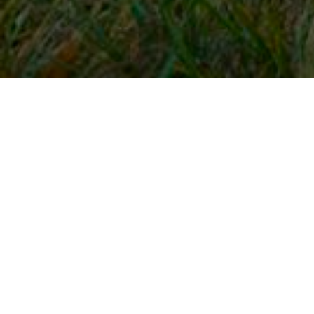
Snel naar
Inloggen
Registreren
Contact
FAQ
Meldpunt
KNHS-ledenvoordeel