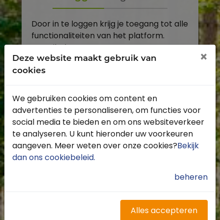
Door in te loggen krijg je toegang tot alle
functionaliteiten van het platform.
E-mailadres
×
Deze website maakt gebruik van
cookies
Wachtwoord
We gebruiken cookies om content en
Toon
advertenties te personaliseren, om functies voor
Inloggen
social media te bieden en om ons websiteverkeer
te analyseren. U kunt hieronder uw voorkeuren
Wachtwoord vergeten?
aangeven. Meer weten over onze cookies?
Bekijk
dan ons cookiebeleid
.
beheren
Heb je nog geen account?
Profiteer van de vele voordelen door je
Alles accepteren
gratis te registreren.