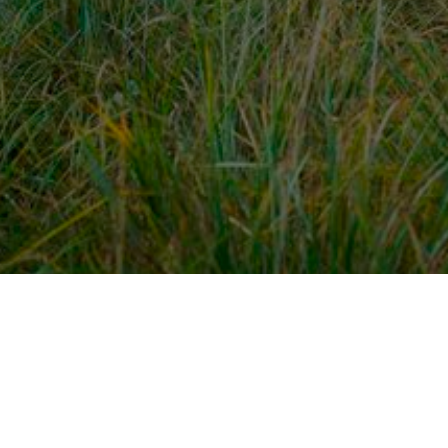
dek meer
Voor ondernemers
es
PaardenWelkom aanmeld