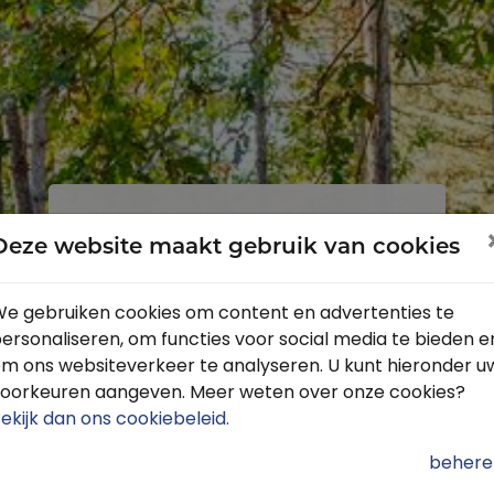
Inloggen
Registreren
Deze website maakt gebruik van cookies
e gebruiken cookies om content en advertenties te
ersonaliseren, om functies voor social media te bieden e
Profiteer van de vele voordelen door
m ons websiteverkeer te analyseren. U kunt hieronder u
je gratis te registreren.
oorkeuren aangeven. Meer weten over onze cookies?
Krijg toegang tot de beschikbare
ekijk dan ons cookiebeleid
.
routes door heel Nederland
behere
Blijf op de hoogte van de leukste