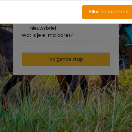
buitenritten
Word gratis onderdeel van de
Alles accepteren
community
Ontvang de leukste Buitenrijden
nieuwsbrief
Wat is je e-mailadres?
Volgende stap