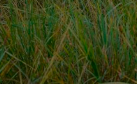
Over ons
en
Provincies / gemeentes