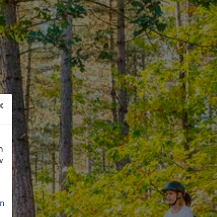
×
n
w
n