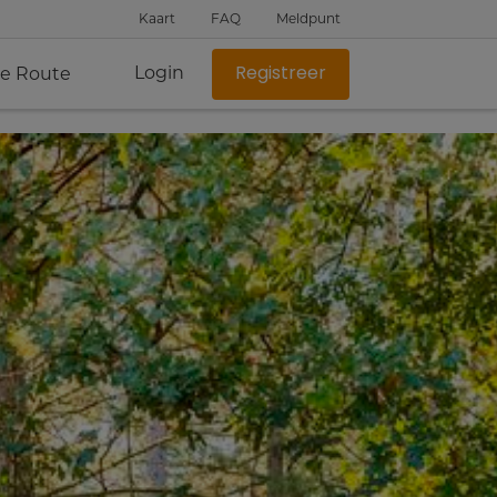
Kaart
FAQ
Meldpunt
Login
je Route
Registreer