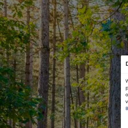
W
p
o
v
B