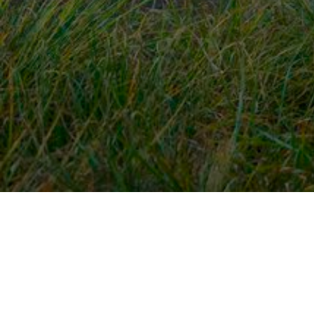
Snel naar
Ont
Inloggen
Rout