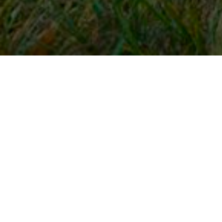
Snel naar
Inloggen
Registreren
Contact
FAQ
Meldpunt
KNHS-ledenvoordeel