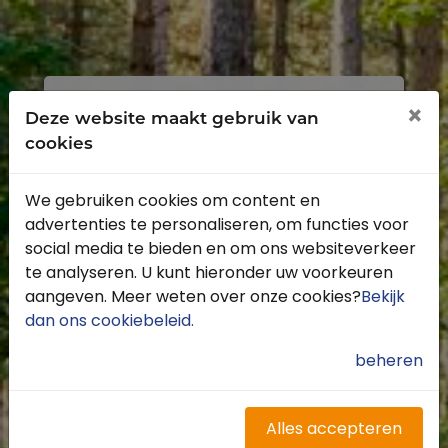
Inloggen
Registreren
×
Deze website maakt gebruik van
cookies
We gebruiken cookies om content en
advertenties te personaliseren, om functies voor
Profiteer van de vele voordelen door je
social media te bieden en om ons websiteverkeer
gratis te registreren.
te analyseren. U kunt hieronder uw voorkeuren
Krijg toegang tot de beschikbare
aangeven. Meer weten over onze cookies?
Bekijk
routes door heel Nederland
dan ons cookiebeleid
.
Blijf op de hoogte van de leukste
buitenritten
beheren
Word gratis onderdeel van de
community
Ontvang de leukste Buitenrijden
Alles accepteren
nieuwsbrief