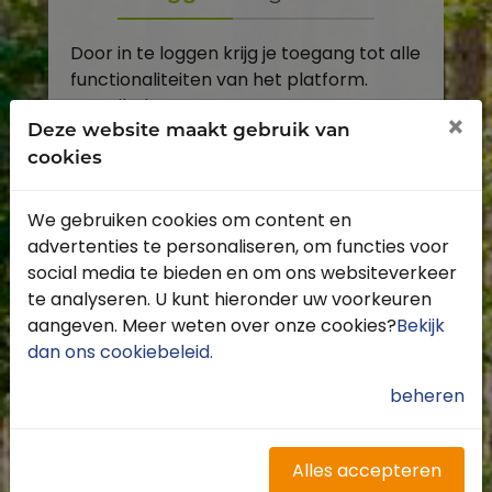
Door in te loggen krijg je toegang tot alle
functionaliteiten van het platform.
E-mailadres
×
Deze website maakt gebruik van
cookies
Wachtwoord
We gebruiken cookies om content en
Toon
advertenties te personaliseren, om functies voor
Inloggen
social media te bieden en om ons websiteverkeer
te analyseren. U kunt hieronder uw voorkeuren
Wachtwoord vergeten?
aangeven. Meer weten over onze cookies?
Bekijk
dan ons cookiebeleid
.
beheren
Heb je nog geen account?
Profiteer van de vele voordelen door je
Alles accepteren
gratis te registreren.