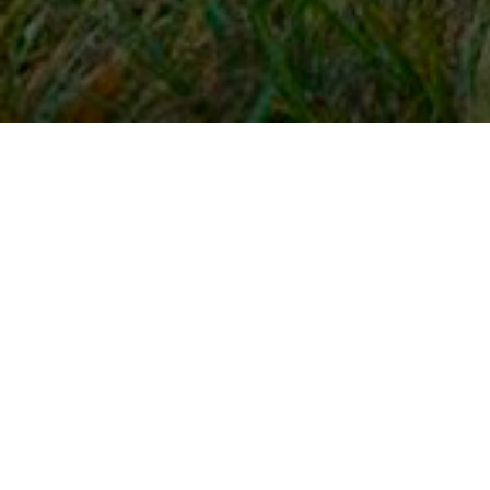
Snel naar
Inloggen
Registreren
Contact
FAQ
Meldpunt
KNHS-ledenvoordeel