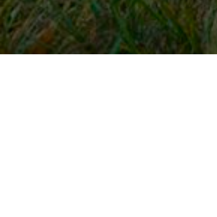
Snel naar
Inloggen
Registreren
Contact
FAQ
Meldpunt
KNHS-ledenvoordeel