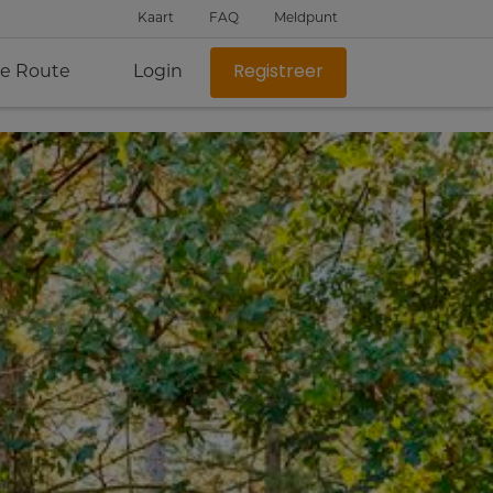
Kaart
FAQ
Meldpunt
je Route
Login
Registreer