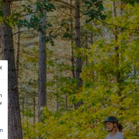
×
n
w
n