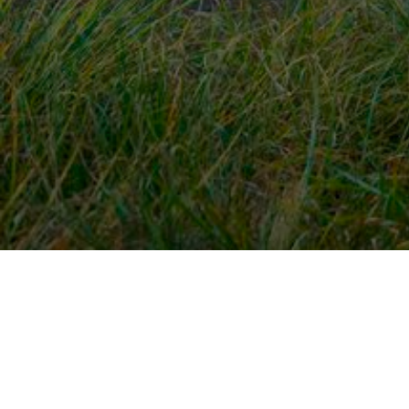
Snel naar
Ont
Inloggen
Rout