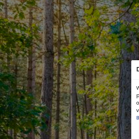
W
p
o
v
B