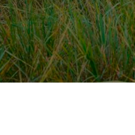
Over ons
en
Provincies / gemeentes