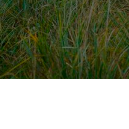
dek meer
Voor ondernemers
es
PaardenWelkom aanmeld