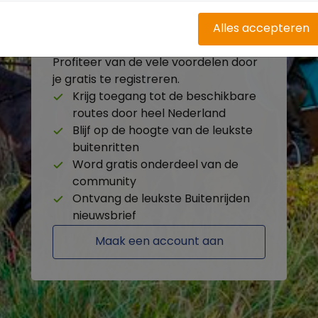
Alles accepteren
Heb je nog geen account?
Profiteer van de vele voordelen door
je gratis te registreren.
Krijg toegang tot de beschikbare
routes door heel Nederland
Blijf op de hoogte van de leukste
buitenritten
Word gratis onderdeel van de
community
Ontvang de leukste Buitenrijden
nieuwsbrief
Maak een account aan