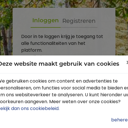
Registreren
Inloggen
Door in te loggen krijg je toegang tot
alle functionaliteiten van het
platform.
E-mailadres
Deze website maakt gebruik van cookies
Wachtwoord
e gebruiken cookies om content en advertenties te
ersonaliseren, om functies voor social media te bieden e
Toon
m ons websiteverkeer te analyseren. U kunt hieronder u
Inloggen
oorkeuren aangeven. Meer weten over onze cookies?
ekijk dan ons cookiebeleid
.
Wachtwoord vergeten?
behere