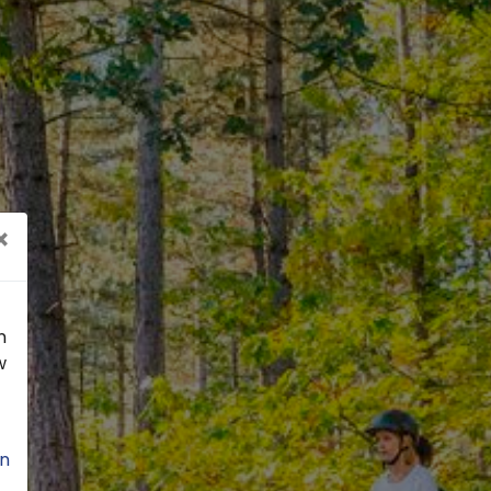
×
n
w
n