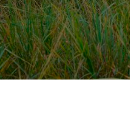
Over ons
en
Provincies / gemeentes