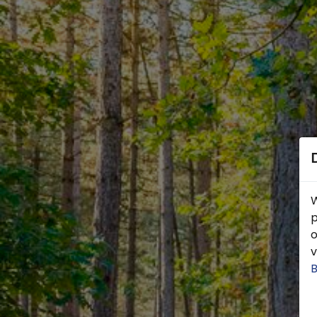
W
p
o
v
B