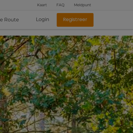
Kaart
FAQ
Meldpunt
Login
je Route
Registreer