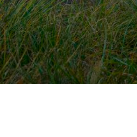
Snel naar
Ont
Inloggen
Rout