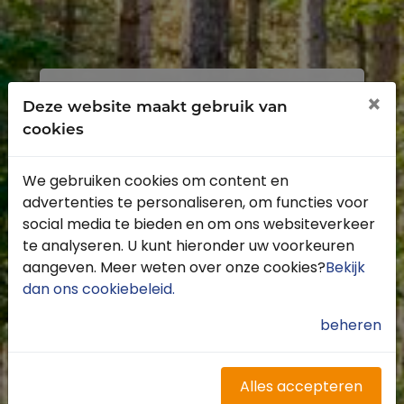
Inloggen
Registreren
×
Deze website maakt gebruik van
cookies
We gebruiken cookies om content en
advertenties te personaliseren, om functies voor
Profiteer van de vele voordelen door je
social media te bieden en om ons websiteverkeer
gratis te registreren.
te analyseren. U kunt hieronder uw voorkeuren
Krijg toegang tot de beschikbare
aangeven. Meer weten over onze cookies?
Bekijk
routes door heel Nederland
dan ons cookiebeleid
.
Blijf op de hoogte van de leukste
buitenritten
beheren
Word gratis onderdeel van de
community
Ontvang de leukste Buitenrijden
Alles accepteren
nieuwsbrief