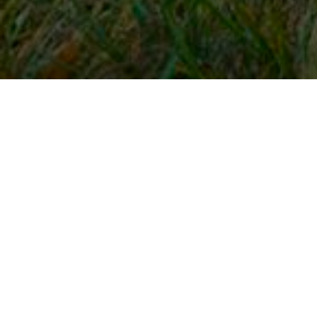
Snel naar
Inloggen
Registreren
Contact
FAQ
Meldpunt
KNHS-ledenvoordeel