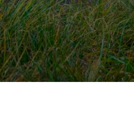
Snel naar
Ont
Inloggen
Rout