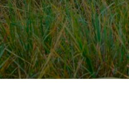
Over ons
en
Provincies / gemeentes