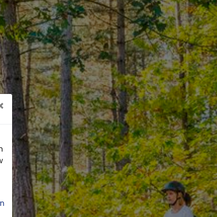
×
n
w
n