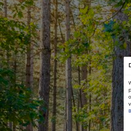
W
p
o
v
B