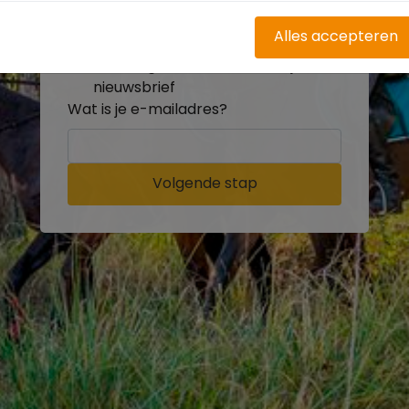
buitenritten
Word gratis onderdeel van de
Alles accepteren
community
Ontvang de leukste Buitenrijden
nieuwsbrief
Wat is je e-mailadres?
Volgende stap