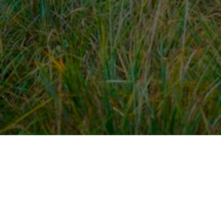
dek meer
Voor ondernemers
es
PaardenWelkom aanmeld