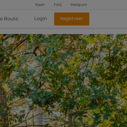
Kaart
FAQ
Meldpunt
Login
je Route
Registreer