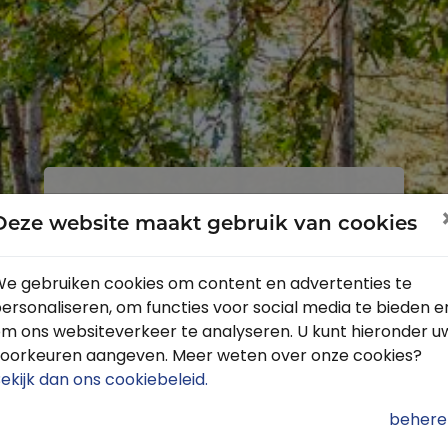
Inloggen
Registreren
Deze website maakt gebruik van cookies
e gebruiken cookies om content en advertenties te
ersonaliseren, om functies voor social media te bieden e
Profiteer van de vele voordelen door
m ons websiteverkeer te analyseren. U kunt hieronder u
je gratis te registreren.
oorkeuren aangeven. Meer weten over onze cookies?
Krijg toegang tot de beschikbare
ekijk dan ons cookiebeleid
.
routes door heel Nederland
behere
Blijf op de hoogte van de leukste