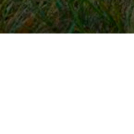
Snel naar
Inloggen
Registreren
Contact
FAQ
Meldpunt
KNHS-ledenvoordeel