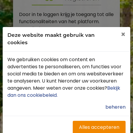
Door in te loggen krijg je toegang tot alle
functionaliteiten van het platform.
E-mailadres
×
Deze website maakt gebruik van
cookies
Wachtwoord
We gebruiken cookies om content en
Toon
advertenties te personaliseren, om functies voor
Inloggen
social media te bieden en om ons websiteverkeer
te analyseren. U kunt hieronder uw voorkeuren
Wachtwoord vergeten?
aangeven. Meer weten over onze cookies?
Bekijk
dan ons cookiebeleid
.
beheren
Heb je nog geen account?
Profiteer van de vele voordelen door je
Alles accepteren
gratis te registreren.