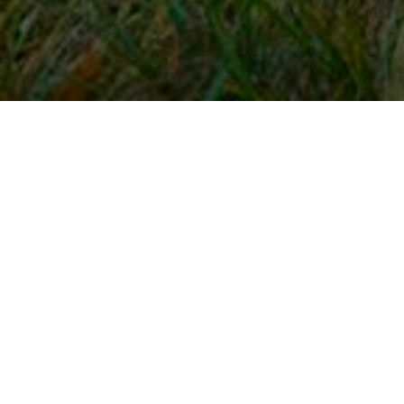
Snel naar
Inloggen
Registreren
Contact
FAQ
Meldpunt
KNHS-ledenvoordeel