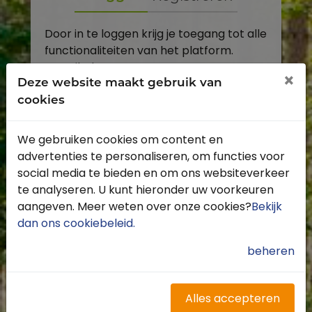
Door in te loggen krijg je toegang tot alle
functionaliteiten van het platform.
E-mailadres
×
Deze website maakt gebruik van
cookies
Wachtwoord
We gebruiken cookies om content en
Toon
advertenties te personaliseren, om functies voor
Inloggen
social media te bieden en om ons websiteverkeer
te analyseren. U kunt hieronder uw voorkeuren
Wachtwoord vergeten?
aangeven. Meer weten over onze cookies?
Bekijk
dan ons cookiebeleid
.
beheren
Heb je nog geen account?
Profiteer van de vele voordelen door je
Alles accepteren
gratis te registreren.