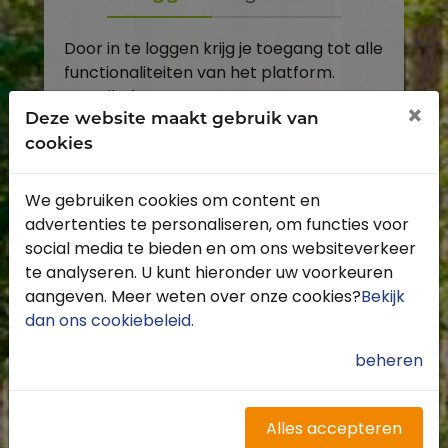
Door in te loggen krijg je toegang tot alle
functionaliteiten van het platform.
E-mailadres
×
Deze website maakt gebruik van
cookies
Wachtwoord
We gebruiken cookies om content en
Toon
advertenties te personaliseren, om functies voor
Inloggen
social media te bieden en om ons websiteverkeer
te analyseren. U kunt hieronder uw voorkeuren
Wachtwoord vergeten?
aangeven. Meer weten over onze cookies?
Bekijk
dan ons cookiebeleid
.
beheren
Heb je nog geen account?
Profiteer van de vele voordelen door je
Alles accepteren
gratis te registreren.