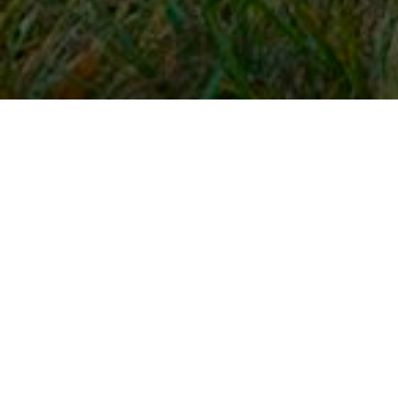
Snel naar
Inloggen
Registreren
Contact
FAQ
Meldpunt
KNHS-ledenvoordeel