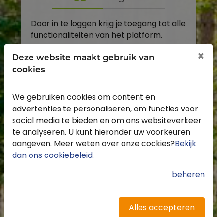
Door in te loggen krijg je toegang tot alle
functionaliteiten van het platform.
E-mailadres
×
Deze website maakt gebruik van
cookies
Wachtwoord
We gebruiken cookies om content en
Toon
advertenties te personaliseren, om functies voor
Inloggen
social media te bieden en om ons websiteverkeer
te analyseren. U kunt hieronder uw voorkeuren
Wachtwoord vergeten?
aangeven. Meer weten over onze cookies?
Bekijk
dan ons cookiebeleid
.
beheren
Heb je nog geen account?
Profiteer van de vele voordelen door je
Alles accepteren
gratis te registreren.