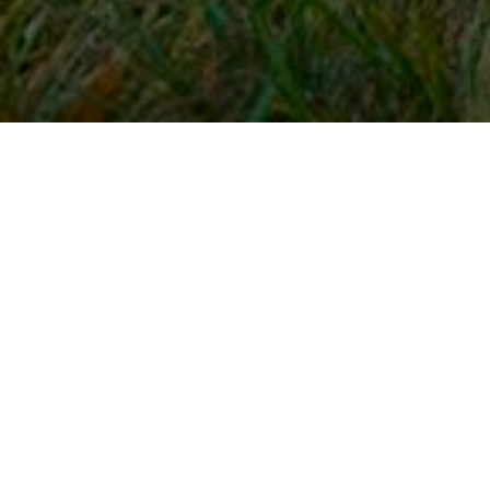
Snel naar
Inloggen
Registreren
Contact
FAQ
Meldpunt
KNHS-ledenvoordeel