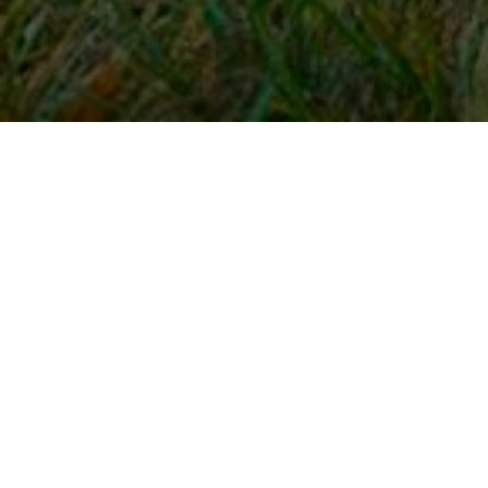
Snel naar
Inloggen
Registreren
Contact
FAQ
Meldpunt
KNHS-ledenvoordeel