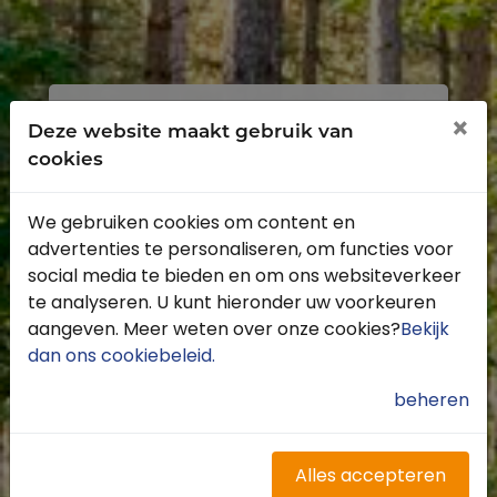
Inloggen
Registreren
×
Deze website maakt gebruik van
cookies
We gebruiken cookies om content en
advertenties te personaliseren, om functies voor
Profiteer van de vele voordelen door je
social media te bieden en om ons websiteverkeer
gratis te registreren.
te analyseren. U kunt hieronder uw voorkeuren
Krijg toegang tot de beschikbare
aangeven. Meer weten over onze cookies?
Bekijk
routes door heel Nederland
dan ons cookiebeleid
.
Blijf op de hoogte van de leukste
buitenritten
beheren
Word gratis onderdeel van de
community
Ontvang de leukste Buitenrijden
Alles accepteren
nieuwsbrief