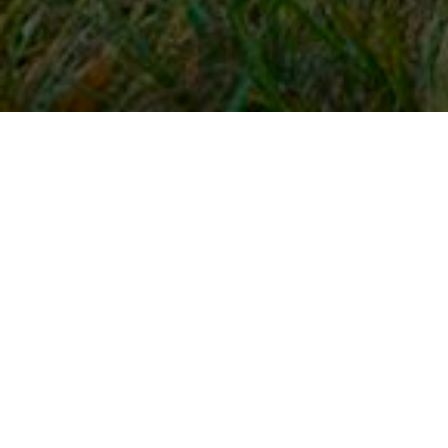
Snel naar
Inloggen
Registreren
Contact
FAQ
Meldpunt
KNHS-ledenvoordeel