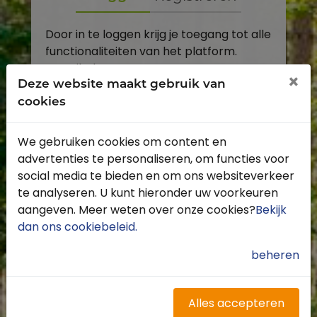
Door in te loggen krijg je toegang tot alle
functionaliteiten van het platform.
E-mailadres
×
Deze website maakt gebruik van
cookies
Wachtwoord
We gebruiken cookies om content en
Toon
advertenties te personaliseren, om functies voor
Inloggen
social media te bieden en om ons websiteverkeer
te analyseren. U kunt hieronder uw voorkeuren
Wachtwoord vergeten?
aangeven. Meer weten over onze cookies?
Bekijk
dan ons cookiebeleid
.
beheren
Heb je nog geen account?
Profiteer van de vele voordelen door je
Alles accepteren
gratis te registreren.