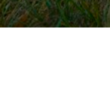
Snel naar
Inloggen
Registreren
Contact
FAQ
Meldpunt
KNHS-ledenvoordeel