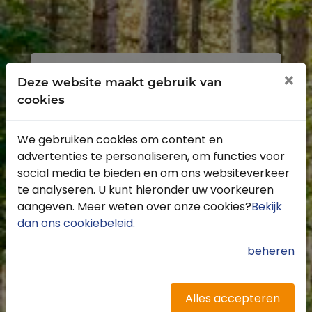
Inloggen
Registreren
×
Deze website maakt gebruik van
cookies
We gebruiken cookies om content en
advertenties te personaliseren, om functies voor
Profiteer van de vele voordelen door je
social media te bieden en om ons websiteverkeer
gratis te registreren.
te analyseren. U kunt hieronder uw voorkeuren
Krijg toegang tot de beschikbare
aangeven. Meer weten over onze cookies?
Bekijk
routes door heel Nederland
dan ons cookiebeleid
.
Blijf op de hoogte van de leukste
buitenritten
beheren
Word gratis onderdeel van de
community
Ontvang de leukste Buitenrijden
Alles accepteren
nieuwsbrief