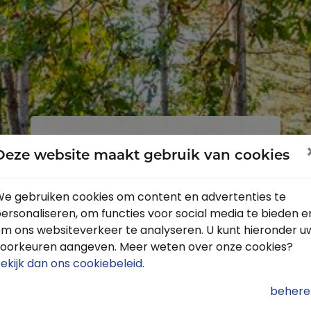
Inloggen
Registreren
Deze website maakt gebruik van cookies
e gebruiken cookies om content en advertenties te
ersonaliseren, om functies voor social media te bieden e
Profiteer van de vele voordelen door
m ons websiteverkeer te analyseren. U kunt hieronder u
je gratis te registreren.
oorkeuren aangeven. Meer weten over onze cookies?
Krijg toegang tot de beschikbare
ekijk dan ons cookiebeleid
.
routes door heel Nederland
behere
Blijf op de hoogte van de leukste