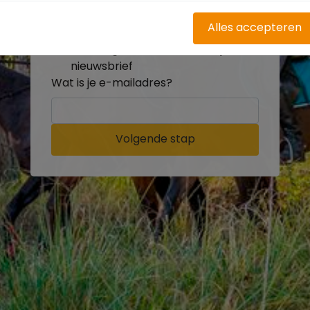
buitenritten
Word gratis onderdeel van de
Alles accepteren
community
Ontvang de leukste Buitenrijden
nieuwsbrief
Wat is je e-mailadres?
Volgende stap