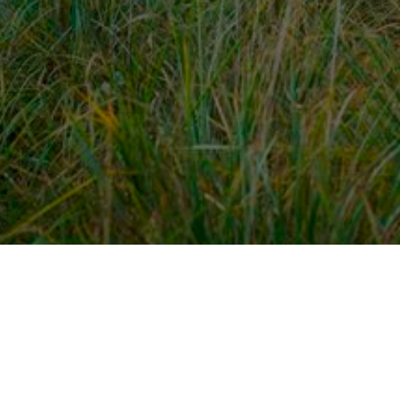
dek meer
Voor ondernemers
es
PaardenWelkom aanmeld