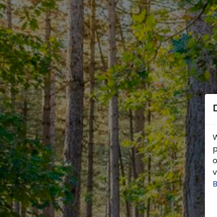
W
p
o
v
B