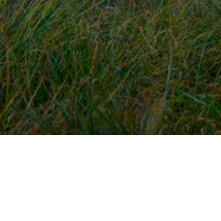
Snel naar
Ont
Inloggen
Rout