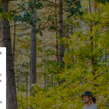
×
n
w
n