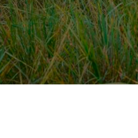
Over ons
en
Provincies / gemeentes