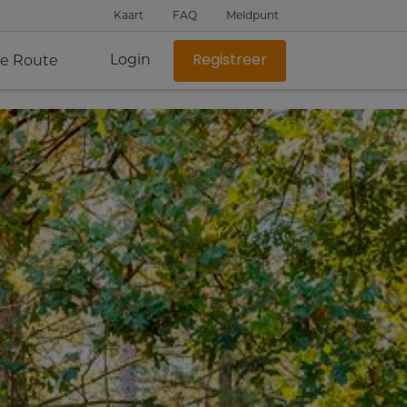
Kaart
FAQ
Meldpunt
Login
je Route
Registreer