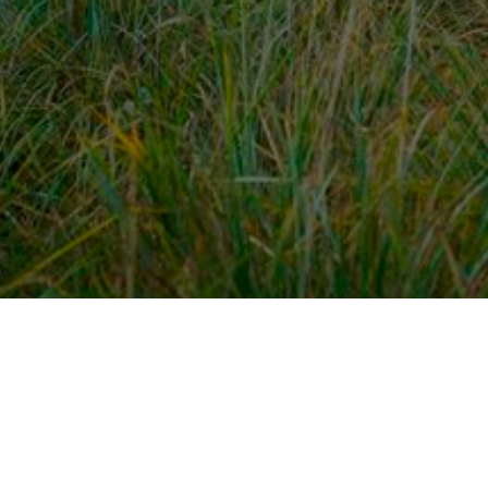
dek meer
Voor ondernemers
es
PaardenWelkom aanmeld