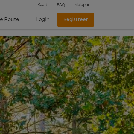
Kaart
FAQ
Meldpunt
je Route
Login
Registreer