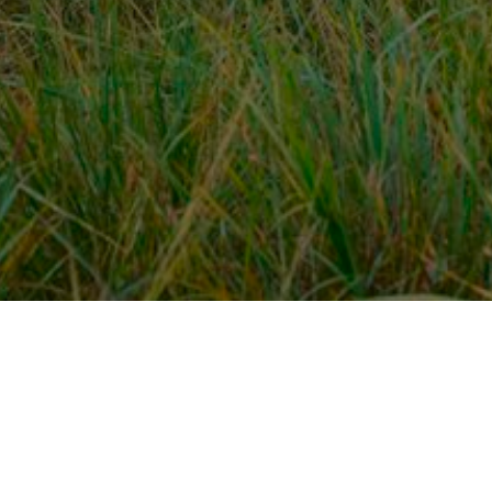
Over ons
en
Provincies / gemeentes