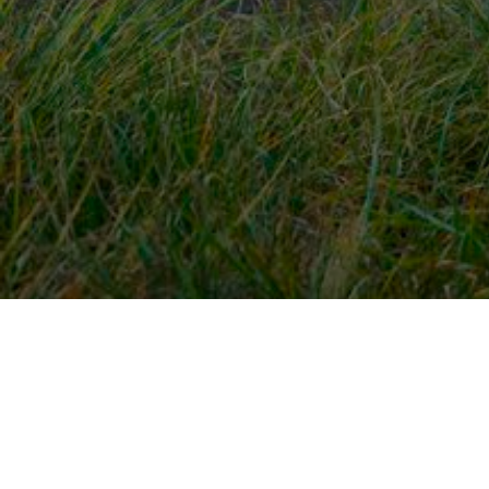
Snel naar
Ont
Inloggen
Rout