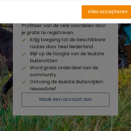
Alles accepteren
Heb je nog geen account?
Profiteer van de vele voordelen door
je gratis te registreren.
Krijg toegang tot de beschikbare
routes door heel Nederland
Blijf op de hoogte van de leukste
buitenritten
Word gratis onderdeel van de
community
Ontvang de leukste Buitenrijden
nieuwsbrief
Maak een account aan