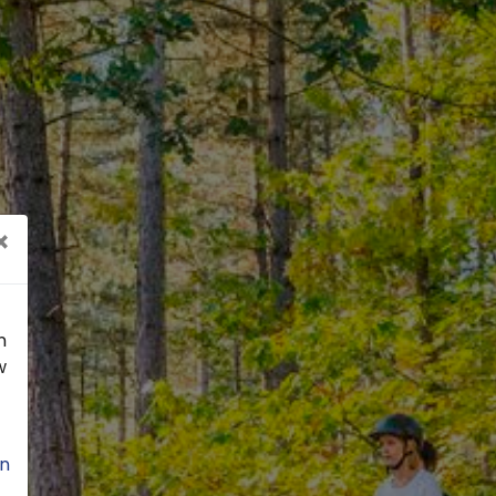
×
n
w
n