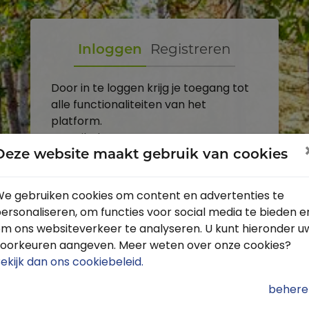
Inloggen
Registreren
Door in te loggen krijg je toegang tot
alle functionaliteiten van het
platform.
E-mailadres
Deze website maakt gebruik van cookies
Wachtwoord
e gebruiken cookies om content en advertenties te
ersonaliseren, om functies voor social media te bieden e
Toon
m ons websiteverkeer te analyseren. U kunt hieronder u
Inloggen
oorkeuren aangeven. Meer weten over onze cookies?
ekijk dan ons cookiebeleid
.
Wachtwoord vergeten?
behere