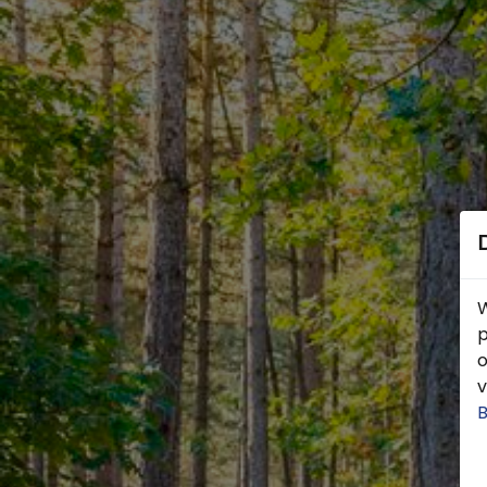
W
p
o
v
B