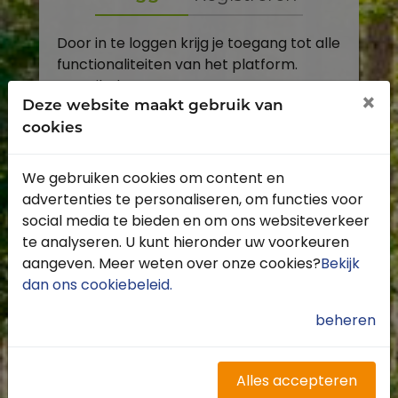
Door in te loggen krijg je toegang tot alle
functionaliteiten van het platform.
E-mailadres
×
Deze website maakt gebruik van
cookies
Wachtwoord
We gebruiken cookies om content en
Toon
advertenties te personaliseren, om functies voor
Inloggen
social media te bieden en om ons websiteverkeer
te analyseren. U kunt hieronder uw voorkeuren
Wachtwoord vergeten?
aangeven. Meer weten over onze cookies?
Bekijk
dan ons cookiebeleid
.
beheren
Heb je nog geen account?
Profiteer van de vele voordelen door je
Alles accepteren
gratis te registreren.