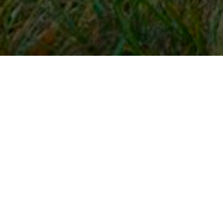
Snel naar
Inloggen
Registreren
Contact
FAQ
Meldpunt
KNHS-ledenvoordeel