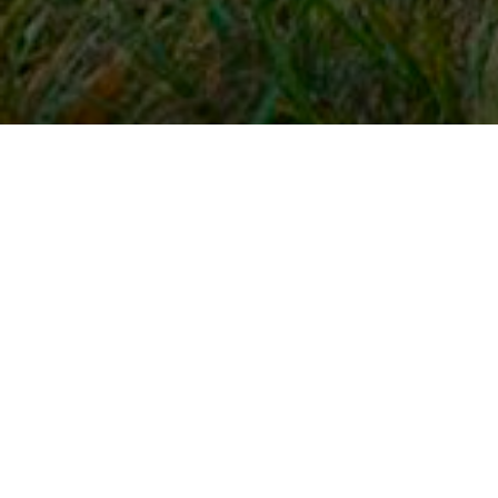
Snel naar
Inloggen
Registreren
Contact
FAQ
Meldpunt
KNHS-ledenvoordeel