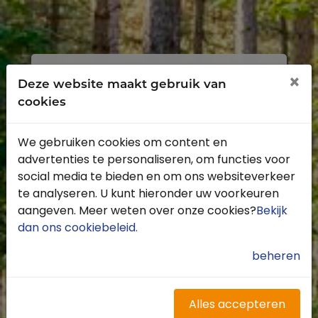
Inloggen
Registreren
×
Deze website maakt gebruik van
cookies
We gebruiken cookies om content en
advertenties te personaliseren, om functies voor
Profiteer van de vele voordelen door je
social media te bieden en om ons websiteverkeer
gratis te registreren.
te analyseren. U kunt hieronder uw voorkeuren
Krijg toegang tot de beschikbare
aangeven. Meer weten over onze cookies?
Bekijk
routes door heel Nederland
dan ons cookiebeleid
.
Blijf op de hoogte van de leukste
buitenritten
beheren
Word gratis onderdeel van de
community
Ontvang de leukste Buitenrijden
Alles accepteren
nieuwsbrief