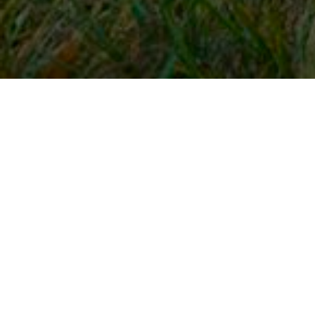
Snel naar
Inloggen
Registreren
Contact
FAQ
Meldpunt
KNHS-ledenvoordeel