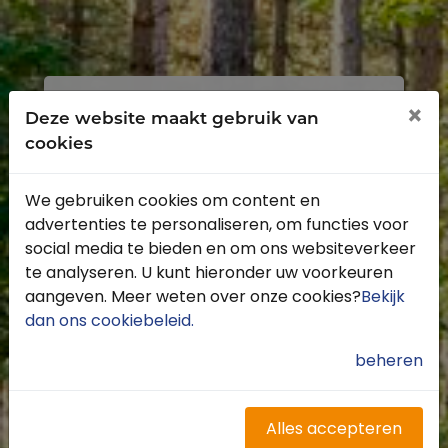
Inloggen
Registreren
×
Deze website maakt gebruik van
cookies
We gebruiken cookies om content en
advertenties te personaliseren, om functies voor
Profiteer van de vele voordelen door je
social media te bieden en om ons websiteverkeer
gratis te registreren.
te analyseren. U kunt hieronder uw voorkeuren
Krijg toegang tot de beschikbare
aangeven. Meer weten over onze cookies?
Bekijk
routes door heel Nederland
dan ons cookiebeleid
.
Blijf op de hoogte van de leukste
buitenritten
beheren
Word gratis onderdeel van de
community
Ontvang de leukste Buitenrijden
Alles accepteren
nieuwsbrief