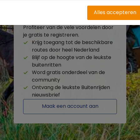
Alles accepteren
Heb je nog geen account?
Profiteer van de vele voordelen door
je gratis te registreren.
Krijg toegang tot de beschikbare
routes door heel Nederland
Blijf op de hoogte van de leukste
buitenritten
Word gratis onderdeel van de
community
Ontvang de leukste Buitenrijden
nieuwsbrief
Maak een account aan