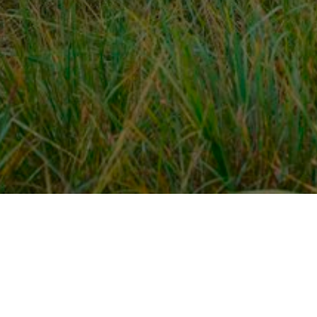
Over ons
en
Provincies / gemeentes