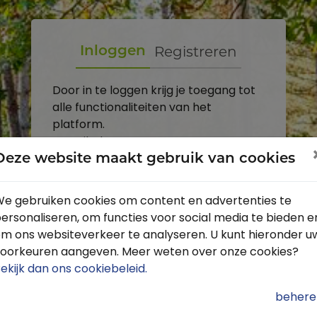
Registreren
Inloggen
Door in te loggen krijg je toegang tot
alle functionaliteiten van het
platform.
E-mailadres
Deze website maakt gebruik van cookies
Wachtwoord
e gebruiken cookies om content en advertenties te
ersonaliseren, om functies voor social media te bieden e
Toon
m ons websiteverkeer te analyseren. U kunt hieronder u
Inloggen
oorkeuren aangeven. Meer weten over onze cookies?
ekijk dan ons cookiebeleid
.
Wachtwoord vergeten?
behere