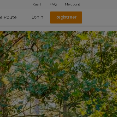
Kaart
FAQ
Meldpunt
Login
je Route
Registreer