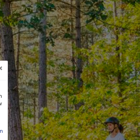
×
n
w
n