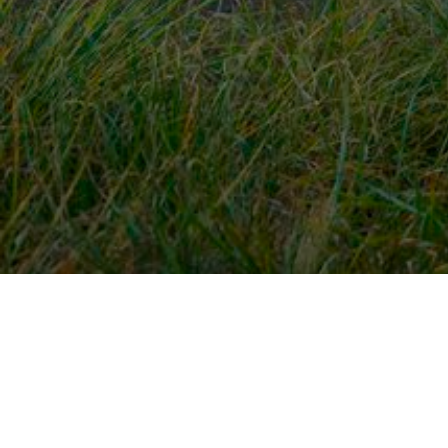
Snel naar
Ont
Inloggen
Rout