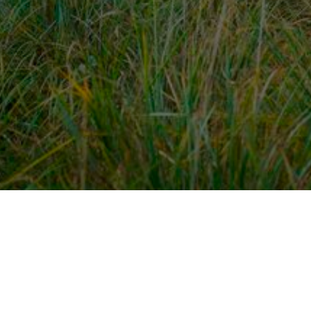
dek meer
Voor ondernemers
es
PaardenWelkom aanmeld