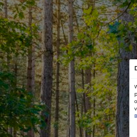
W
p
o
v
B