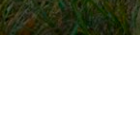
Snel naar
Inloggen
Registreren
Contact
FAQ
Meldpunt
KNHS-ledenvoordeel