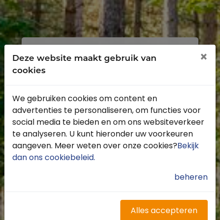
Inloggen
Registreren
×
Deze website maakt gebruik van
cookies
We gebruiken cookies om content en
advertenties te personaliseren, om functies voor
Profiteer van de vele voordelen door je
social media te bieden en om ons websiteverkeer
gratis te registreren.
te analyseren. U kunt hieronder uw voorkeuren
Krijg toegang tot de beschikbare
aangeven. Meer weten over onze cookies?
Bekijk
routes door heel Nederland
dan ons cookiebeleid
.
Blijf op de hoogte van de leukste
buitenritten
beheren
Word gratis onderdeel van de
community
Ontvang de leukste Buitenrijden
Alles accepteren
nieuwsbrief