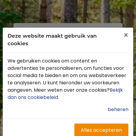
Inloggen
Registreren
×
Deze website maakt gebruik van
cookies
We gebruiken cookies om content en
advertenties te personaliseren, om functies voor
Profiteer van de vele voordelen door je
social media te bieden en om ons websiteverkeer
gratis te registreren.
te analyseren. U kunt hieronder uw voorkeuren
Krijg toegang tot de beschikbare
aangeven. Meer weten over onze cookies?
Bekijk
routes door heel Nederland
dan ons cookiebeleid
.
Blijf op de hoogte van de leukste
buitenritten
beheren
Word gratis onderdeel van de
community
Ontvang de leukste Buitenrijden
Alles accepteren
nieuwsbrief