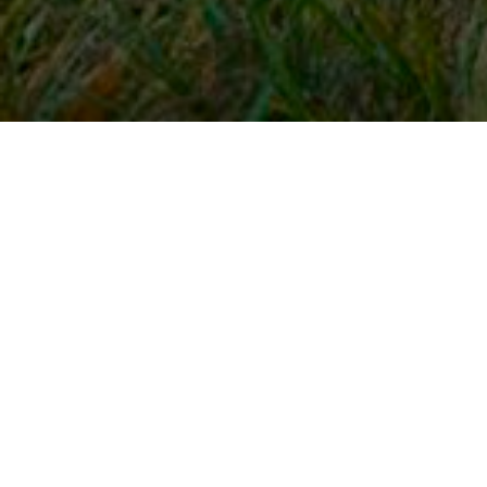
Snel naar
Inloggen
Registreren
Contact
FAQ
Meldpunt
KNHS-ledenvoordeel