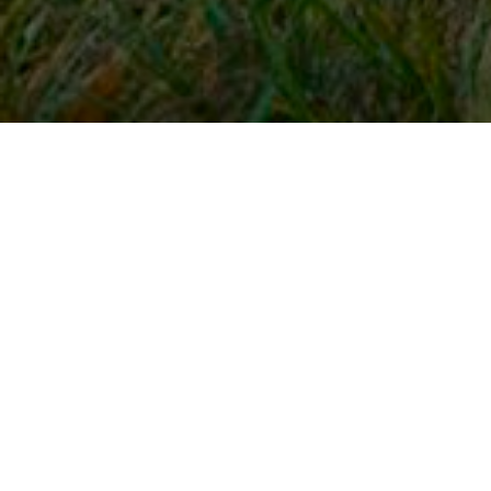
Snel naar
Inloggen
Registreren
Contact
FAQ
Meldpunt
KNHS-ledenvoordeel