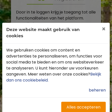
Door in te loggen krijg je toegang tot alle
functionaliteiten van het platform.
E-mailadres
×
Deze website maakt gebruik van
cookies
Wachtwoord
We gebruiken cookies om content en
Toon
advertenties te personaliseren, om functies voor
Inloggen
social media te bieden en om ons websiteverkeer
te analyseren. U kunt hieronder uw voorkeuren
Wachtwoord vergeten?
aangeven. Meer weten over onze cookies?
Bekijk
dan ons cookiebeleid
.
beheren
Heb je nog geen account?
Profiteer van de vele voordelen door je
Alles accepteren
gratis te registreren.