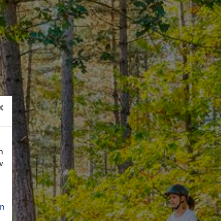
×
n
w
n