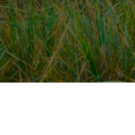
Over ons
en
Provincies / gemeentes