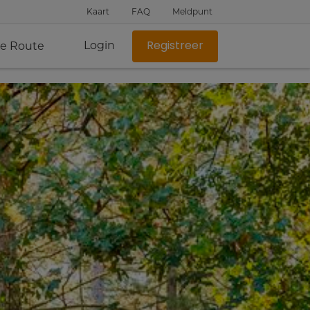
Kaart
FAQ
Meldpunt
Login
je Route
Registreer