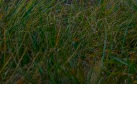
Snel naar
Ont
Inloggen
Rout