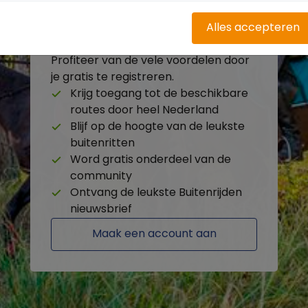
Alles accepteren
Heb je nog geen account?
Profiteer van de vele voordelen door
je gratis te registreren.
Krijg toegang tot de beschikbare
routes door heel Nederland
Blijf op de hoogte van de leukste
buitenritten
Word gratis onderdeel van de
community
Ontvang de leukste Buitenrijden
nieuwsbrief
Maak een account aan