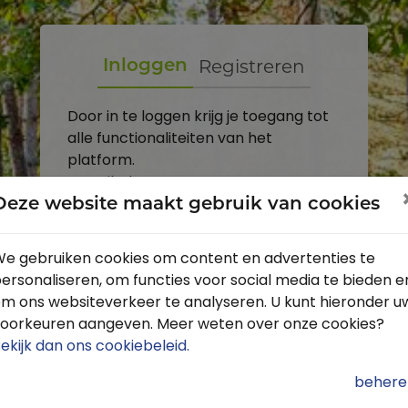
Registreren
Inloggen
Door in te loggen krijg je toegang tot
alle functionaliteiten van het
platform.
E-mailadres
Deze website maakt gebruik van cookies
Wachtwoord
e gebruiken cookies om content en advertenties te
ersonaliseren, om functies voor social media te bieden e
Toon
m ons websiteverkeer te analyseren. U kunt hieronder u
Inloggen
oorkeuren aangeven. Meer weten over onze cookies?
ekijk dan ons cookiebeleid
.
Wachtwoord vergeten?
behere