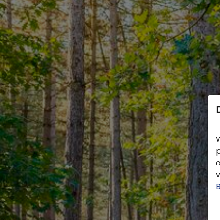
W
p
o
v
B