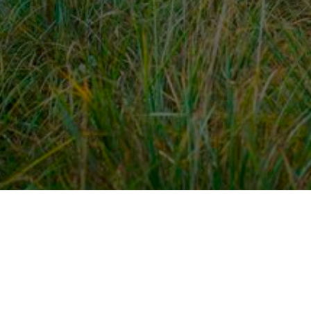
dek meer
Voor ondernemers
es
PaardenWelkom aanmeld