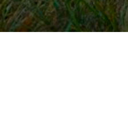
Snel naar
Inloggen
Registreren
Contact
FAQ
Meldpunt
KNHS-ledenvoordeel