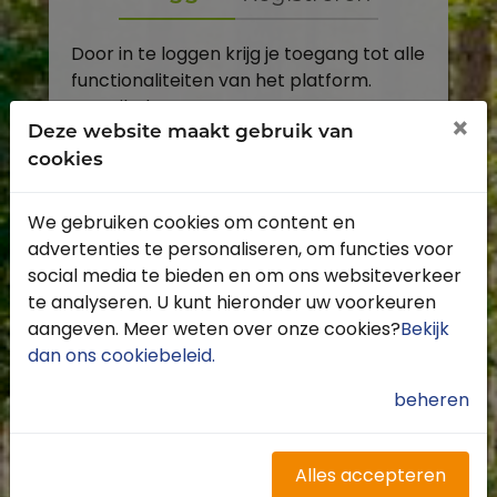
Door in te loggen krijg je toegang tot alle
functionaliteiten van het platform.
E-mailadres
×
Deze website maakt gebruik van
cookies
Wachtwoord
We gebruiken cookies om content en
Toon
advertenties te personaliseren, om functies voor
Inloggen
social media te bieden en om ons websiteverkeer
te analyseren. U kunt hieronder uw voorkeuren
Wachtwoord vergeten?
aangeven. Meer weten over onze cookies?
Bekijk
dan ons cookiebeleid
.
beheren
Heb je nog geen account?
Profiteer van de vele voordelen door je
Alles accepteren
gratis te registreren.