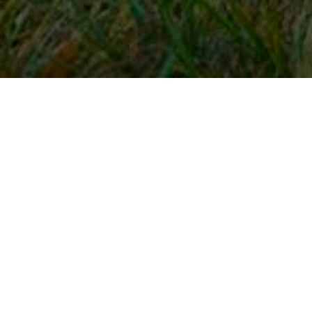
Snel naar
Inloggen
Registreren
Contact
FAQ
Meldpunt
KNHS-ledenvoordeel