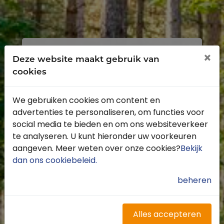
Inloggen
Registreren
×
Deze website maakt gebruik van
cookies
We gebruiken cookies om content en
advertenties te personaliseren, om functies voor
Profiteer van de vele voordelen door je
social media te bieden en om ons websiteverkeer
gratis te registreren.
te analyseren. U kunt hieronder uw voorkeuren
Krijg toegang tot de beschikbare
aangeven. Meer weten over onze cookies?
Bekijk
routes door heel Nederland
dan ons cookiebeleid
.
Blijf op de hoogte van de leukste
buitenritten
beheren
Word gratis onderdeel van de
community
Ontvang de leukste Buitenrijden
Alles accepteren
nieuwsbrief