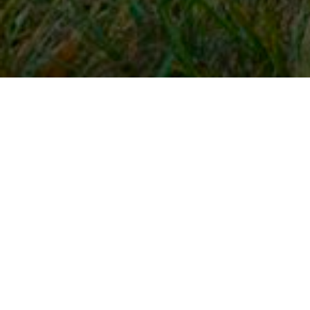
Snel naar
Inloggen
Registreren
Contact
FAQ
Meldpunt
KNHS-ledenvoordeel