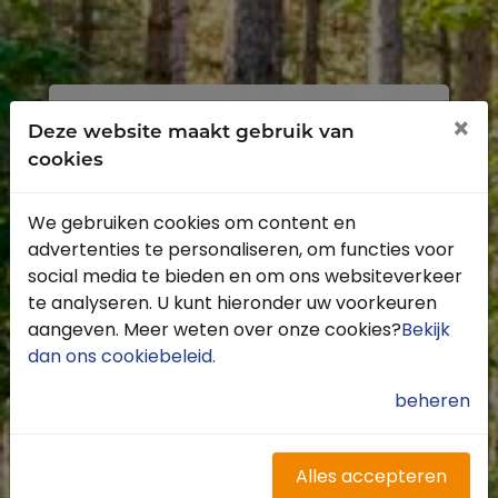
Inloggen
Registreren
×
Deze website maakt gebruik van
cookies
We gebruiken cookies om content en
advertenties te personaliseren, om functies voor
Profiteer van de vele voordelen door je
social media te bieden en om ons websiteverkeer
gratis te registreren.
te analyseren. U kunt hieronder uw voorkeuren
Krijg toegang tot de beschikbare
aangeven. Meer weten over onze cookies?
Bekijk
routes door heel Nederland
dan ons cookiebeleid
.
Blijf op de hoogte van de leukste
buitenritten
beheren
Word gratis onderdeel van de
community
Ontvang de leukste Buitenrijden
Alles accepteren
nieuwsbrief