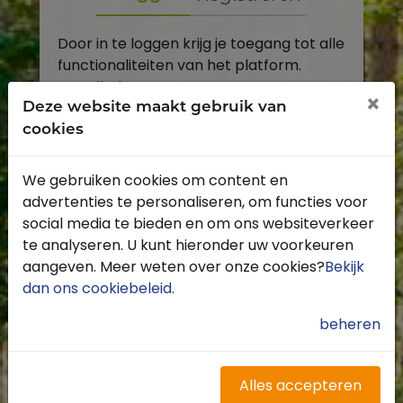
Door in te loggen krijg je toegang tot alle
functionaliteiten van het platform.
E-mailadres
×
Deze website maakt gebruik van
cookies
Wachtwoord
We gebruiken cookies om content en
Toon
advertenties te personaliseren, om functies voor
Inloggen
social media te bieden en om ons websiteverkeer
te analyseren. U kunt hieronder uw voorkeuren
Wachtwoord vergeten?
aangeven. Meer weten over onze cookies?
Bekijk
dan ons cookiebeleid
.
beheren
Heb je nog geen account?
Profiteer van de vele voordelen door je
Alles accepteren
gratis te registreren.