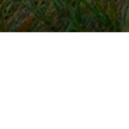
Snel naar
Inloggen
Registreren
Contact
FAQ
Meldpunt
KNHS-ledenvoordeel