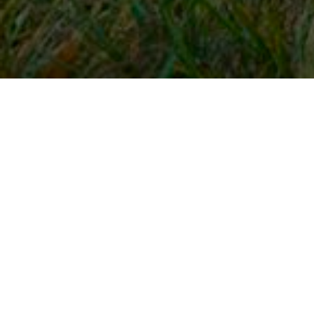
Snel naar
Inloggen
Registreren
Contact
FAQ
Meldpunt
KNHS-ledenvoordeel