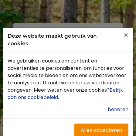
Inloggen
Registreren
×
Deze website maakt gebruik van
cookies
We gebruiken cookies om content en
advertenties te personaliseren, om functies voor
Profiteer van de vele voordelen door je
social media te bieden en om ons websiteverkeer
gratis te registreren.
te analyseren. U kunt hieronder uw voorkeuren
Krijg toegang tot de beschikbare
aangeven. Meer weten over onze cookies?
Bekijk
routes door heel Nederland
dan ons cookiebeleid
.
Blijf op de hoogte van de leukste
buitenritten
beheren
Word gratis onderdeel van de
community
Ontvang de leukste Buitenrijden
Alles accepteren
nieuwsbrief