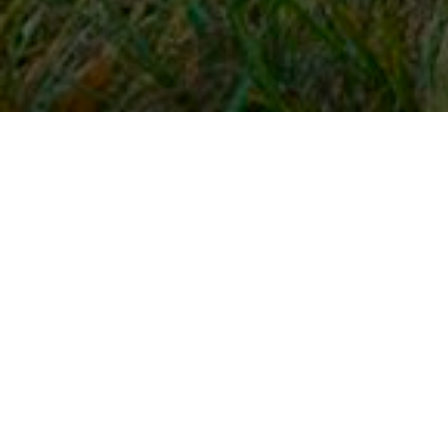
Snel naar
Inloggen
Registreren
Contact
FAQ
Meldpunt
KNHS-ledenvoordeel