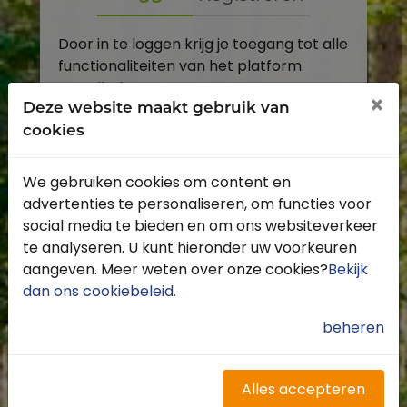
Door in te loggen krijg je toegang tot alle
functionaliteiten van het platform.
E-mailadres
×
Deze website maakt gebruik van
cookies
Wachtwoord
We gebruiken cookies om content en
Toon
advertenties te personaliseren, om functies voor
Inloggen
social media te bieden en om ons websiteverkeer
te analyseren. U kunt hieronder uw voorkeuren
Wachtwoord vergeten?
aangeven. Meer weten over onze cookies?
Bekijk
dan ons cookiebeleid
.
beheren
Heb je nog geen account?
Profiteer van de vele voordelen door je
Alles accepteren
gratis te registreren.