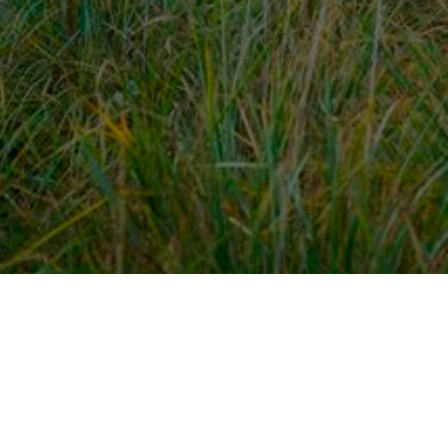
dek meer
Voor ondernemers
es
PaardenWelkom aanmeld