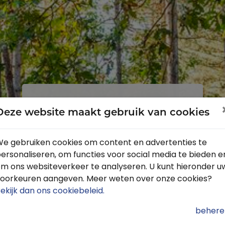
Inloggen
Registreren
Deze website maakt gebruik van cookies
e gebruiken cookies om content en advertenties te
ersonaliseren, om functies voor social media te bieden e
Profiteer van de vele voordelen door
m ons websiteverkeer te analyseren. U kunt hieronder u
je gratis te registreren.
oorkeuren aangeven. Meer weten over onze cookies?
Krijg toegang tot de beschikbare
ekijk dan ons cookiebeleid
.
routes door heel Nederland
behere
Blijf op de hoogte van de leukste