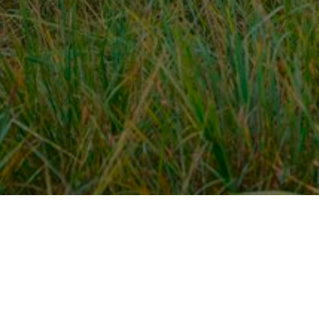
Over ons
en
Provincies / gemeentes