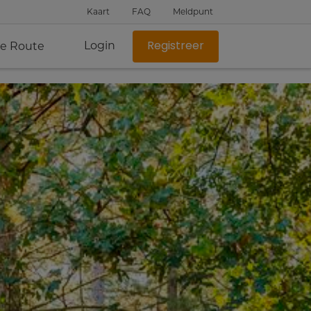
Kaart
FAQ
Meldpunt
Login
je Route
Registreer