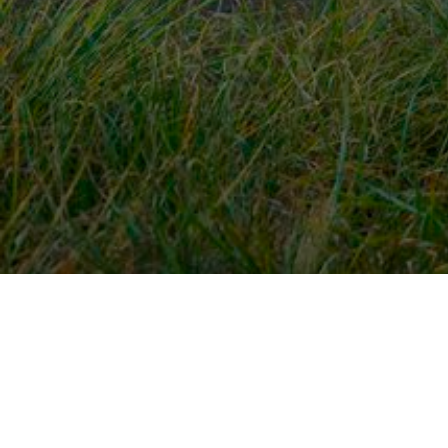
Snel naar
Ont
Inloggen
Rout