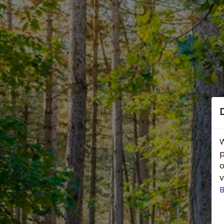
W
p
o
v
B