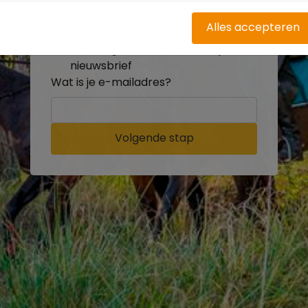
buitenritten
Word gratis onderdeel van de
Alles accepteren
community
Ontvang de leukste Buitenrijden
nieuwsbrief
Wat is je e-mailadres?
Volgende stap