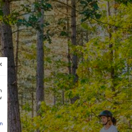
×
n
w
n