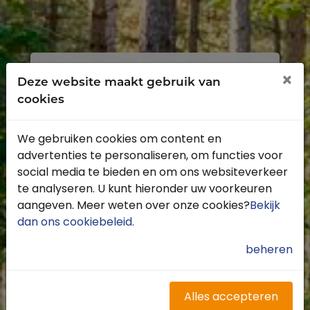
Inloggen
Registreren
×
Deze website maakt gebruik van
cookies
We gebruiken cookies om content en
advertenties te personaliseren, om functies voor
Profiteer van de vele voordelen door je
social media te bieden en om ons websiteverkeer
gratis te registreren.
te analyseren. U kunt hieronder uw voorkeuren
Krijg toegang tot de beschikbare
aangeven. Meer weten over onze cookies?
Bekijk
routes door heel Nederland
dan ons cookiebeleid
.
Blijf op de hoogte van de leukste
buitenritten
beheren
Word gratis onderdeel van de
community
Ontvang de leukste Buitenrijden
Alles accepteren
nieuwsbrief