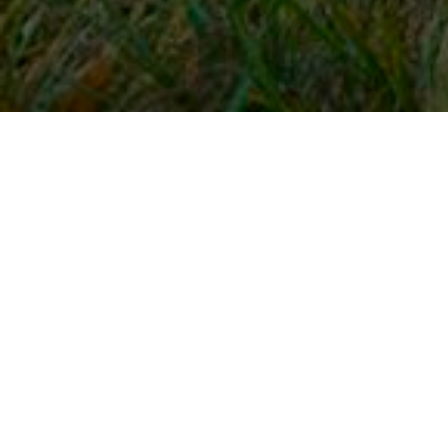
Snel naar
Inloggen
Registreren
Contact
FAQ
Meldpunt
KNHS-ledenvoordeel